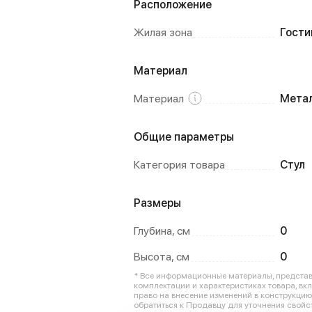
Расположение
Жилая зона
Гости
Материал
Материал
Мета
Общие параметры
Категория товара
Стул
Размеры
Глубина, см
0
Высота, см
0
* Все информационные материалы, представл
комплектации и характеристиках товара, вк
право на внесение изменений в конструкци
обратиться к Продавцу для уточнения свойст