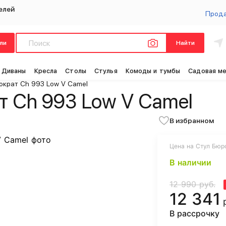
елей
Прод
ли
Найти
Диваны
Кресла
Столы
Стулья
Комоды и тумбы
Садовая м
ократ Ch 993 Low V Camel
т Ch 993 Low V Camel
В избранном
Цена на Стул Бюро
В наличии
12 990 руб.
12 341
В рассрочку