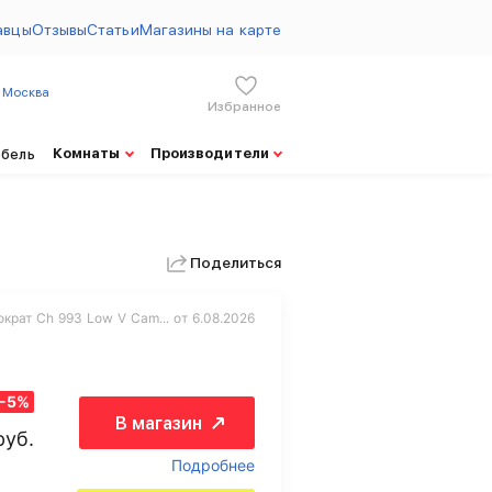
авцы
Отзывы
Статьи
Магазины на карте
Москва
Избранное
Комнаты
Производители
ебель
Поделиться
крат Ch 993 Low V Cam... от 6.08.2026
-5%
В магазин
руб.
Подробнее