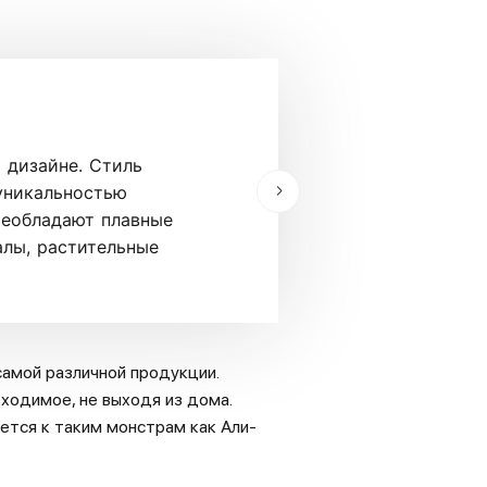
Современный
 дизайне. Стиль
Современный стиль
 уникальностью
второй половины п
реобладают плавные
сочетание эстетик
алы, растительные
надежная и функци
использование эко
амой различной продукции.
ходимое, не выходя из дома.
ется к таким монстрам как Али-