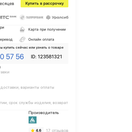
есяцев
Купить в рассрочку
ри
Карта при получении
перевод
Онлайн оплата
ы купить сейчас или узнать о товаре
0 57 56
ID: 123581321
а
тавки
 доставки, варианты оплаты
тии, срок службы изделия, возврат
Производитель
17 отзывов
4.6