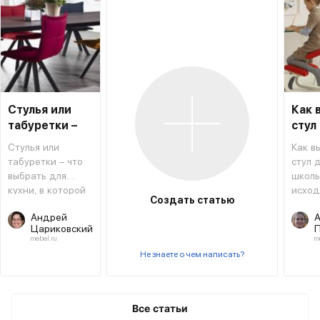
Стулья или
Как 
табуретки –
стул
что лучше для
школ
Стулья или
Как в
кухни
табуретки – что
стул 
выбрать для
школь
кухни, в которой
исход
Создать статью
сделали ремонт
конст
Андрей
А
и сменили стиль
особе
Цариковский
П
разме
mebel.ru
m
эргон
Не знаете о чем написать?
спинк
много
друго
Попы
Все статьи
разоб