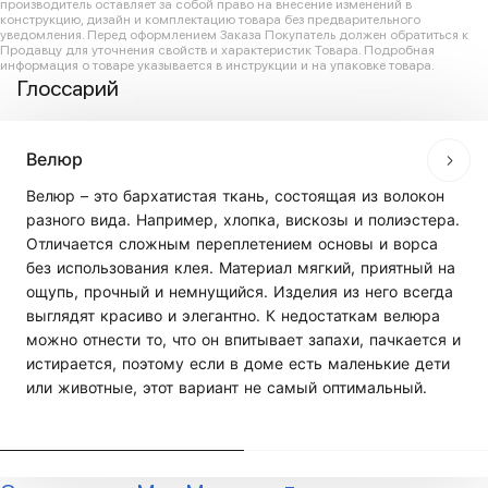
производитель оставляет за собой право на внесение изменений в
конструкцию, дизайн и комплектацию товара без предварительного
уведомления. Перед оформлением Заказа Покупатель должен обратиться к
Продавцу для уточнения свойств и характеристик Товара. Подробная
информация о товаре указывается в инструкции и на упаковке товара.
Глоссарий
Велюр
Велюр – это бархатистая ткань, состоящая из волокон
разного вида. Например, хлопка, вискозы и полиэстера.
Отличается сложным переплетением основы и ворса
без использования клея. Материал мягкий, приятный на
ощупь, прочный и немнущийся. Изделия из него всегда
выглядят красиво и элегантно. К недостаткам велюра
можно отнести то, что он впитывает запахи, пачкается и
истирается, поэтому если в доме есть маленькие дети
или животные, этот вариант не самый оптимальный.