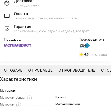
Доставка
сроки доставки
Оплата
стоимость доставки, варианты оплаты
Гарантия
срок гарантии, срок службы изделия, возврат
Продавец
Производитель
4 отзыва
4.5
О ТОВАРЕ
О ПРОДАВЦЕ
О ПРОИЗВОДИТЕЛЕ
С ТО
Характеристики
Материал
Велюр
Материал обивки
Металлический
Материал