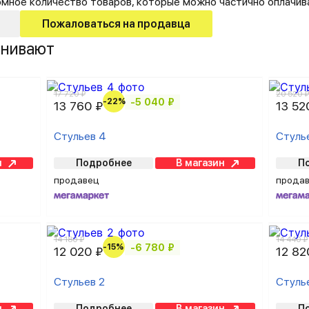
омное количество товаров, которые можно частично оплачив
Пожаловаться на продавца
внивают
17 720 ₽
20 520 
-22%
-5 040 ₽
13 760 ₽
13 52
Стульев 4
Стуль
н
Подробнее
В магазин
П
продавец
прода
14 180 ₽
14 440 ₽
-15%
-6 780 ₽
12 020 ₽
12 82
Стульев 2
Стуль
н
Подробнее
В магазин
П