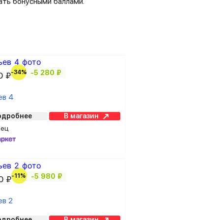
ать бонусными баллами.
₽
-34%
-5 280 ₽
0 ₽
ев 4
одробнее
В магазин
вец
-11%
-5 980 ₽
0 ₽
ев 2
одробнее
В магазин