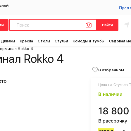
елей
Прод
ли
Найти
Диваны
Кресла
Столы
Стулья
Комоды и тумбы
Садовая м
Терминал Rokko 4
инал Rokko 4
В избранном
Цена на Стульев Т
В наличии
18 800
В рассрочку