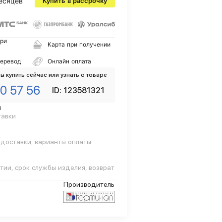
есяцев
Купить в рассрочку
ри
Карта при получении
перевод
Онлайн оплата
ы купить сейчас или узнать о товаре
0 57 56
ID: 123581321
а
тавки
 доставки, варианты оплаты
тии, срок службы изделия, возврат
Производитель