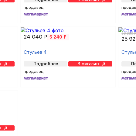
продавец
прода
28 880 
24 040 ₽
5 240 ₽
25 92
Стульев 4
Стуль
н
Подробнее
В магазин
П
продавец
прода
н