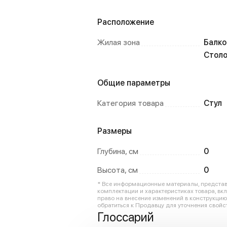
Расположение
Жилая зона
Балко
Столо
Общие параметры
Категория товара
Стул
Размеры
Глубина, см
0
Высота, см
0
* Все информационные материалы, представл
комплектации и характеристиках товара, вк
право на внесение изменений в конструкци
обратиться к Продавцу для уточнения свойст
Глоссарий