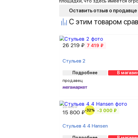
площадки, что здесь имеется огр
Оставить отзыв о продавце
С этим товаром сра
26 219 ₽
7 419 ₽
Стульев 2
Подробнее
В магази
продавец
23 400 ₽
-32%
-3 000 ₽
15 800 ₽
Стульев 4 4 Hansen
Подробнее
В магази