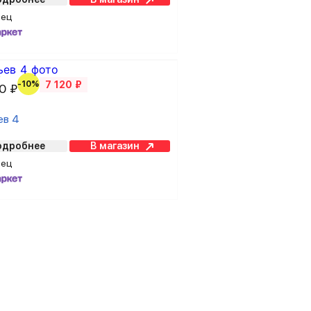
вец
₽
-10%
7 120 ₽
0 ₽
ев 4
одробнее
В магазин
вец