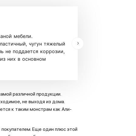
Велюр
аной мебели.
Велюр – это бархат
пластичный, чугун тяжелый
полиэстера. Отлич
ь не поддается коррозии,
приятный на ощупь,
 из них в основном
недостаткам велюра
доме есть маленьк
амой различной продукции.
ходимое, не выходя из дома.
ется к таким монстрам как Али-
 покупателем. Еще один плюс этой