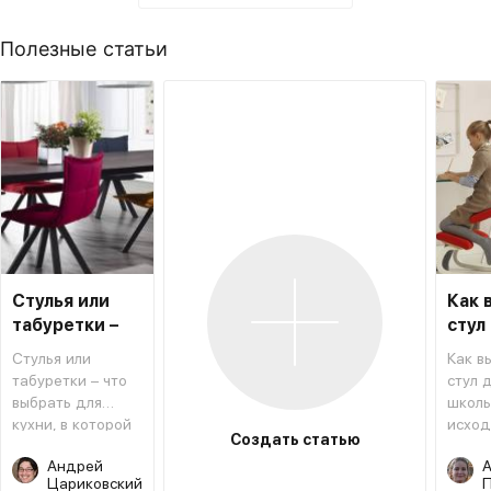
Полезные статьи
Стулья или
Как 
табуретки –
стул
что лучше для
школ
Стулья или
Как в
кухни
табуретки – что
стул 
выбрать для
школь
кухни, в которой
исход
Создать статью
сделали ремонт
конст
Андрей
А
и сменили стиль
особе
Цариковский
П
разме