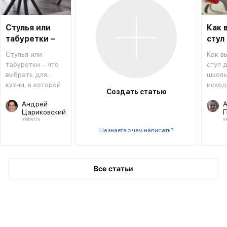
Стулья или
Как 
табуретки –
стул
что лучше для
школ
Стулья или
Как в
кухни
табуретки – что
стул 
выбрать для
школь
кухни, в которой
исход
Создать статью
сделали ремонт
конст
Андрей
А
и сменили стиль
особе
Цариковский
П
разме
mebel.ru
m
эргон
Не знаете о чем написать?
спинк
много
друго
Попы
Все статьи
разоб
подр
изучи
прод
совет
экспе