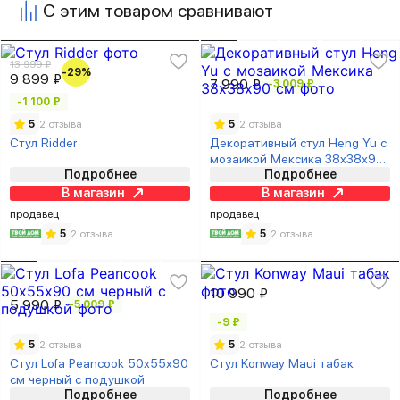
С этим товаром сравнивают
13 999 ₽
-29%
9 899 ₽
7 990 ₽
-3 009 ₽
-1 100 ₽
5
2 отзыва
5
2 отзыва
Стул Ridder
Декоративный стул Heng Yu с
мозаикой Мексика 38х38х90
Подробнее
Подробнее
см
В магазин
В магазин
продавец
продавец
5
2 отзыва
5
2 отзыва
10 990 ₽
5 990 ₽
-5 009 ₽
-9 ₽
5
2 отзыва
5
2 отзыва
Стул Lofa Peancook 50х55х90
Стул Konway Maui табак
см черный с подушкой
Подробнее
Подробнее