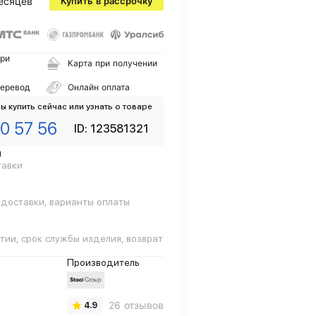
есяцев
Купить в рассрочку
ри
Карта при получении
перевод
Онлайн оплата
ы купить сейчас или узнать о товаре
0 57 56
ID: 123581321
а
тавки
 доставки, варианты оплаты
тии, срок службы изделия, возврат
Производитель
26 отзывов
4.9