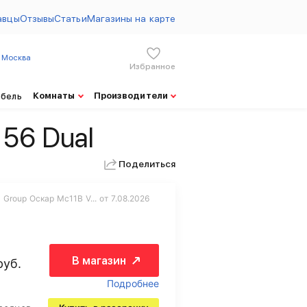
авцы
Отзывы
Статьи
Магазины на карте
Москва
Избранное
Комнаты
Производители
ебель
 56 Dual
Поделиться
 Group Оскар Mc11B V... от 7.08.2026
В магазин
руб.
Подробнее