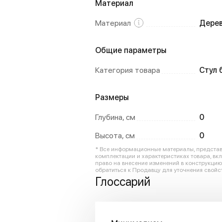
Материал
Материал
Дере
Общие параметры
Категория товара
Стул 
Размеры
Глубина, см
0
Высота, см
0
* Все информационные материалы, представл
комплектации и характеристиках товара, вк
право на внесение изменений в конструкци
обратиться к Продавцу для уточнения свойст
Глоссарий