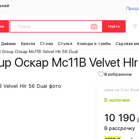
елей
Прод
ли
Найти
Диваны
Кресла
Столы
Стулья
Комоды и тумбы
Садовая м
l Group Оскар Mc11B Velvet Hlr 56 Dual
up Оскар Mc11B Velvet Hlr
В избранном
Цена на Стул Stool
В наличии
10 190
В рассрочку