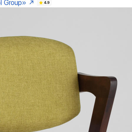
l Group»
4.9