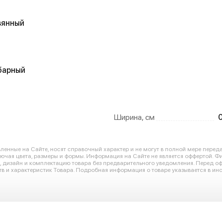
вянный
барный
Ширина, см
енные на Сайте, носят справочный характер и не могут в полной мере перед
лючая цвета, размеры и формы. Информация на Сайте не является оффертой. Ф
ю, дизайн и комплектацию товара без предварительного уведомления. Перед 
в и характеристик Товара. Подробная информация о товаре указывается в инс