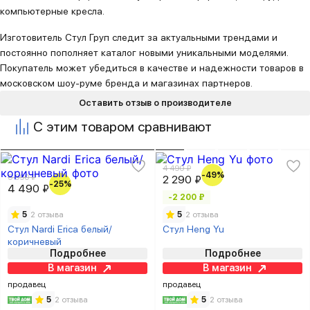
компьютерные кресла.
Изготовитель Стул Груп следит за актуальными трендами и
постоянно пополняет каталог новыми уникальными моделями.
Покупатель может убедиться в качестве и надежности товаров в
московском шоу-руме бренда и магазинах партнеров.
Оставить отзыв о производителе
С этим товаром сравнивают
4 490 ₽
-49%
5 990 ₽
2 290 ₽
-25%
4 490 ₽
-2 200 ₽
5
2 отзыва
5
2 отзыва
Стул Nardi Erica белый/
Стул Heng Yu
коричневый
Подробнее
Подробнее
В магазин
В магазин
продавец
продавец
5
2 отзыва
5
2 отзыва