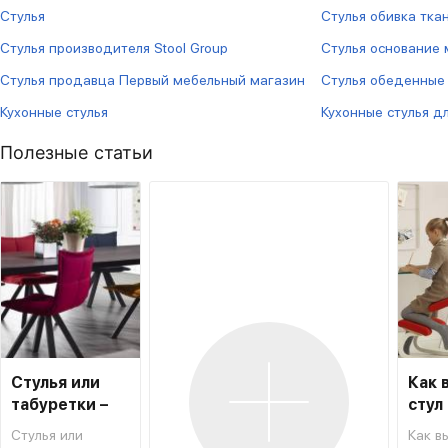
Стулья
Стулья обивка тка
Стулья производителя Stool Group
Стулья основание 
Стулья продавца Первый мебельный магазин
Стулья обеденные
Кухонные стулья
Кухонные стулья д
Полезные статьи
Стулья или
Как 
табуретки –
стул
что лучше для
школ
Стулья или
Как в