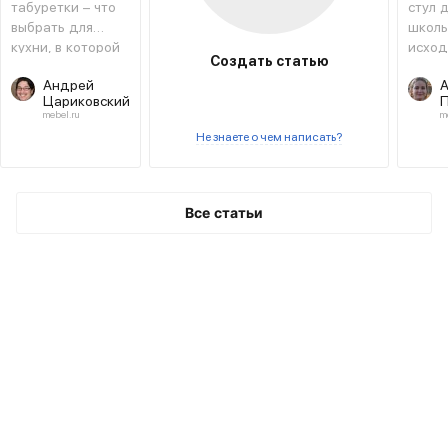
кухни
табуретки – что
стул 
выбрать для
школь
кухни, в которой
исход
Создать статью
сделали ремонт
конст
Андрей
А
и сменили стиль
особе
Цариковский
П
разме
mebel.ru
m
эргон
Не знаете о чем написать?
спинк
много
друго
Попы
Все статьи
разоб
подр
изучи
прод
совет
экспе