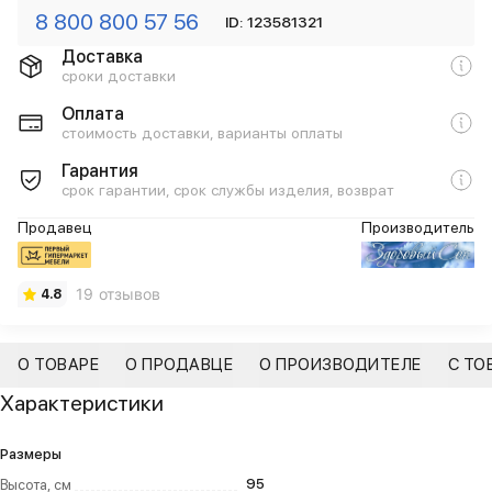
8 800 800 57 56
ID: 123581321
Доставка
сроки доставки
Оплата
стоимость доставки, варианты оплаты
Гарантия
срок гарантии, срок службы изделия, возврат
Продавец
Производитель
19 отзывов
4.8
О ТОВАРЕ
О ПРОДАВЦЕ
О ПРОИЗВОДИТЕЛЕ
С ТО
Характеристики
Размеры
95
Высота, см