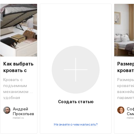
Как выбрать
Разме
кровать с
крова
подъемным
Кровать с
Размер
механизмом
подъемным
кровате
механизмом –
важней
удобная
парамет
Создать статью
конструкция,
который
Андрей
Со
позволяющая
учитыва
Прокопьев
См
экономить
покупко
mebel.ru
mebel
место и
модели.
Не знаете о чем написать?
одновременно
Каждому
использовать
столкнул