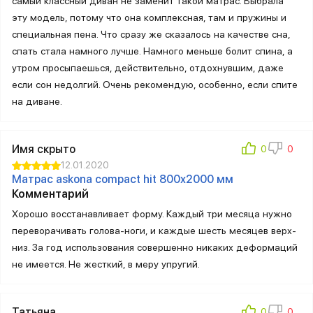
самый классный диван не заменит такой матрас. Выбрала
эту модель, потому что она комплексная, там и пружины и
специальная пена. Что сразу же сказалось на качестве сна,
спать стала намного лучше. Намного меньше болит спина, а
утром просыпаешься, действительно, отдохнувшим, даже
если сон недолгий. Очень рекомендую, особенно, если спите
на диване.
Имя скрыто
12.01.2020
Матрас askona compact hit 800х2000 мм
Комментарий
Хорошо восстанавливает форму. Каждый три месяца нужно
переворачивать голова-ноги, и каждые шесть месяцев верх-
низ. За год использования совершенно никаких деформаций
не имеется. Не жесткий, в меру упругий.
Татьяна