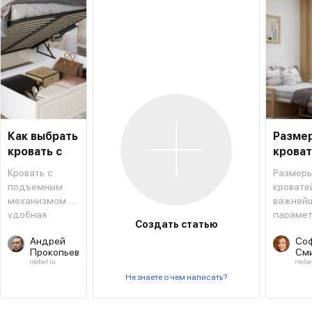
Как выбрать
Разме
кровать с
крова
подъемным
Кровать с
Размер
механизмом
подъемным
кровате
механизмом –
важней
удобная
парамет
Создать статью
конструкция,
который
Андрей
Со
позволяющая
учитыва
Прокопьев
См
экономить
покупко
mebel.ru
mebel
место и
модели.
Не знаете о чем написать?
одновременно
Каждому
использовать
столкнул