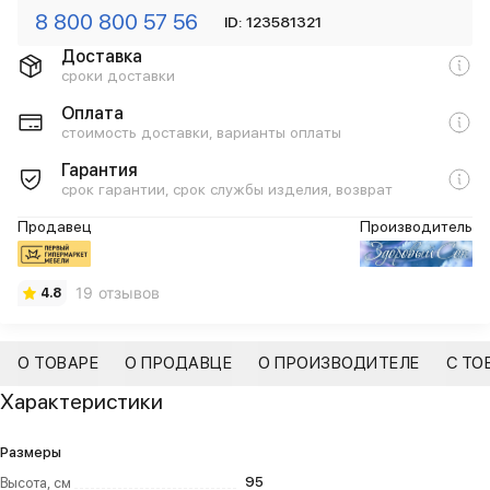
8 800 800 57 56
ID: 123581321
Доставка
сроки доставки
Оплата
стоимость доставки, варианты оплаты
Гарантия
срок гарантии, срок службы изделия, возврат
Продавец
Производитель
19 отзывов
4.8
О ТОВАРЕ
О ПРОДАВЦЕ
О ПРОИЗВОДИТЕЛЕ
С ТО
Характеристики
Размеры
95
Высота, см