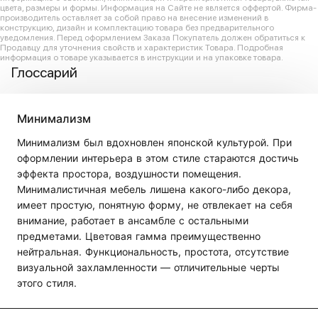
цвета, размеры и формы. Информация на Сайте не является оффертой. Фирма-
производитель оставляет за собой право на внесение изменений в
конструкцию, дизайн и комплектацию товара без предварительного
уведомления. Перед оформлением Заказа Покупатель должен обратиться к
Продавцу для уточнения свойств и характеристик Товара. Подробная
информация о товаре указывается в инструкции и на упаковке товара.
Глоссарий
Минимализм
Минимализм был вдохновлен японской культурой. При
оформлении интерьера в этом стиле стараются достичь
эффекта простора, воздушности помещения.
Минималистичная мебель лишена какого-либо декора,
имеет простую, понятную форму, не отвлекает на себя
внимание, работает в ансамбле с остальными
предметами. Цветовая гамма преимущественно
нейтральная. Функциональность, простота, отсутствие
визуальной захламленности — отличительные черты
этого стиля.