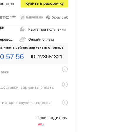
есяцев
Купить в рассрочку
ри
Карта при получении
перевод
Онлайн оплата
ы купить сейчас или узнать о товаре
0 57 56
ID: 123581321
а
тавки
 доставки, варианты оплаты
тии, срок службы изделия,
Производитель