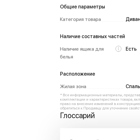
Общие параметры
Категория товара
Диван
Наличие составных частей
Наличие ящика для
Есть
белья
Расположение
Жилая зона
Спаль
* Все информационные материалы, представл
комплектации и характеристиках товара, вк
право на внесение изменений в конструкци
обратиться к Продавцу для уточнения свойст
Глоссарий