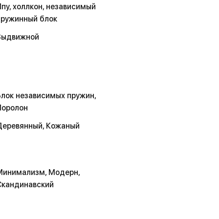
Ппу, холлкон, независимый
пружинный блок
Выдвижной
Блок независимых пружин,
Поролон
Деревянный, Кожаный
Минимализм, Модерн,
Скандинавский