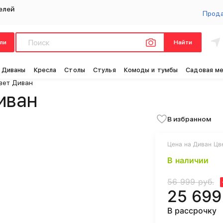
елей
Прод
ли
Найти
Диваны
Кресла
Столы
Стулья
Комоды и тумбы
Садовая м
вет Диван
иван
В избранном
Цена на Диван Цве
В наличии
56 999 руб.
25 699
В рассрочку