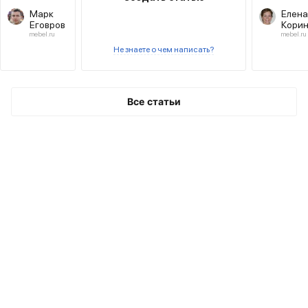
уютным
видов
Марк
Елена
диванов.
Еговров
Кори
mebel.ru
mebel.ru
Не знаете о чем написать?
Все статьи