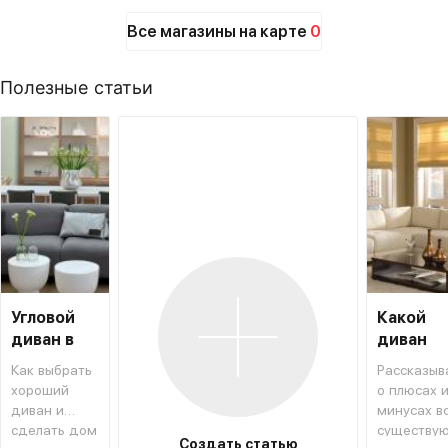
Все магазины на карте
0
Полезные статьи
Угловой
Какой
диван в
диван
интерьере
выбрать
Как выбрать
Рассказыв
хороший
о плюсах 
диван и
минусах в
сделать дом
существу
Создать статью