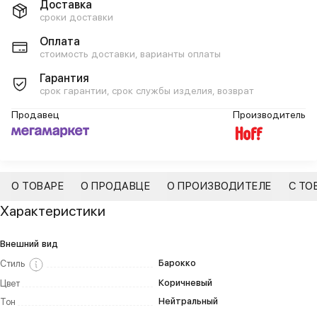
Доставка
сроки доставки
Оплата
стоимость доставки, варианты оплаты
Гарантия
срок гарантии, срок службы изделия, возврат
Продавец
Производитель
О ТОВАРЕ
О ПРОДАВЦЕ
О ПРОИЗВОДИТЕЛЕ
С ТО
Характеристики
Внешний вид
Барокко
Стиль
Коричневый
Цвет
Нейтральный
Тон