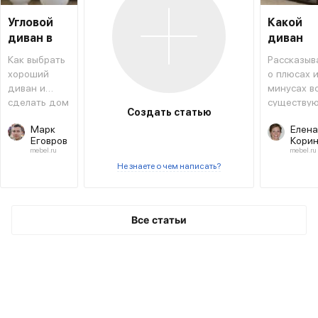
Угловой
Какой
диван в
диван
интерьере
выбрать
Как выбрать
Рассказыв
хороший
о плюсах 
диван и
минусах в
сделать дом
существу
Создать статью
уютным
видов
Марк
Елена
диванов.
Еговров
Кори
mebel.ru
mebel.ru
Не знаете о чем написать?
Все статьи