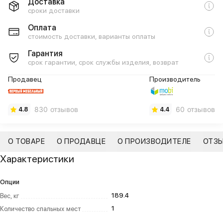
Доставка
сроки доставки
Оплата
стоимость доставки, варианты оплаты
Гарантия
срок гарантии, срок службы изделия, возврат
Продавец
Производитель
830 отзывов
60 отзывов
4.8
4.4
О ТОВАРЕ
О ПРОДАВЦЕ
О ПРОИЗВОДИТЕЛЕ
ОТЗ
Характеристики
Опции
189.4
Вес, кг
1
Количество спальных мест