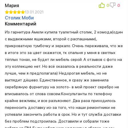
Мария
13.01.2021
Столик Моби
Комментарий
Из гарнитура Амели купила туалетный столик, 2 комода(один
с выдвижными ящиками, второй с распашными),
прикроватную тумбочку и зеркало. Очень переживала, что же
в итоге это за цвет окажется, тк спальня у меня в светлых
тёплых тонах, не будет ли мебель серой. А отзывов с фото на
эту коллекцию нет. Но всё оказалось в реальности даже
лучше, чем я предполагала) Недорогая мебель, но не
выглядит дёшево. Единственное, я сразу же заменила
серебряную фурнитуру на золото- в мой проект серебро не
вписывалось от слова совсем.Консультанты по телефону
крайне вежливы, и все разъясняют. Два раза приходилось
переносить доставку из-за того, что наши ремонтники не
успевали закончить работы в срок. Но и тут служба доставки
без проблем подстроилась. Доставили и собрали тоже
ребята из ПМ. Были небольшие недочеты в сборке, но мы