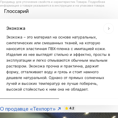
Продавцу для уточнения свойств и характеристик Товара. Подробная
информация о товаре указывается в инструкции и на упаковке товара.
Глоссарий
Экокожа
Экокожа – это материал на основе натуральных,
синтетических или смешанных тканей, на которую
наносится эластичная ПВХ-пленка с имитацией кожи.
Изделия из нее выглядят стильно и эффектно, просты в
эксплуатации и легко отмываются обычным мыльным
раствором. Экокожа прочна и практична, держит
форму, отталкивает воду и грязь и стоит намного
дешевле натуральной. Однако от прямых солнечных
лучей и высоких температур ее лучше поберечь,
высокой стойкостью к ним она не обладает.
О продавце «Техпорт»
4.2