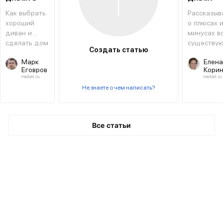
интерьере
выбрать
Как выбрать
Рассказыв
хороший
о плюсах 
диван и
минусах в
сделать дом
существу
Создать статью
уютным
видов
Марк
Елена
диванов.
Еговров
Кори
mebel.ru
mebel.ru
Не знаете о чем написать?
Все статьи