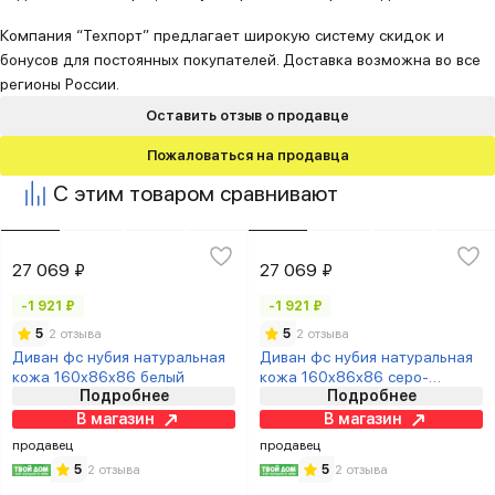
Компания “Техпорт” предлагает широкую систему скидок и
бонусов для постоянных покупателей. Доставка возможна во все
регионы России.
Оставить отзыв о продавце
Пожаловаться на продавца
С этим товаром сравнивают
27 069 ₽
27 069 ₽
-1 921 ₽
-1 921 ₽
5
2 отзыва
5
2 отзыва
Диван фc нубия натуральная
Диван фc нубия натуральная
кожа 160x86x86 белый
кожа 160x86x86 серо-
Подробнее
Подробнее
бежевый
В магазин
В магазин
продавец
продавец
5
2 отзыва
5
2 отзыва