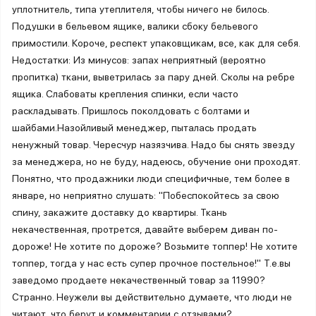
уплотнитель, типа утеплителя, чтобы ничего не билось.
Подушки в бельевом ящике, валики сбоку бельевого
примостили. Короче, респект упаковщикам, все, как для себя.
Недостатки: Из минусов: запах неприятный (вероятно
пропитка) ткани, выветрилась за пару дней. Сколы на ребре
ящика. Слабоваты крепления спинки, если часто
раскладывать. Пришлось поколдовать с болтами и
шайбами.Назойливый менеджер, пыталась продать
ненужный товар. Чересчур назязчива. Надо бы снять звезду
за менеджера, но не буду, надеюсь, обучение они проходят.
Понятно, что продажники люди специфичные, тем более в
январе, но неприятно слушать: "Побеспокойтесь за свою
спину, закажите доставку до квартиры. Ткань
некачественная, протрется, давайте выберем диван по-
дороже! Не хотите по дороже? Возьмите топпер! Не хотите
топпер, тогда у нас есть супер прочное постельное!" Т.е.вы
заведомо продаете некачественный товар за 11990?
Странно. Неужели вы действительно думаете, что люди не
читают, что берут и комментарии с отзывами?...