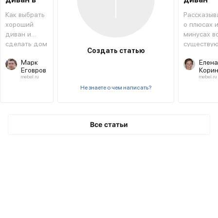
интерьере
выбрать
Как выбрать
Рассказыв
хороший
о плюсах 
диван и
минусах в
сделать дом
существу
Создать статью
уютным
видов
Марк
Елена
диванов.
Еговров
Кори
mebel.ru
mebel.ru
Не знаете о чем написать?
Все статьи