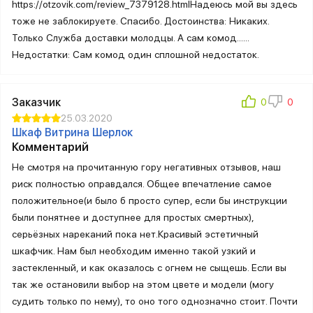
https://otzovik.com/review_7379128.htmlНадеюсь мой вы здесь
тоже не заблокируете. Спасибо. Достоинства: Никаких.
Только Служба доставки молодцы. А сам комод......
Недостатки: Сам комод один сплошной недостаток.
Заказчик
25.03.2020
Шкаф Витрина Шерлок
Комментарий
Не смотря на прочитанную гору негативных отзывов, наш
риск полностью оправдался. Общее впечатление самое
положительное(и было б просто супер, если бы инструкции
были понятнее и доступнее для простых смертных),
серьёзных нареканий пока нет.Красивый эстетичный
шкафчик. Нам был необходим именно такой узкий и
застекленный, и как оказалось с огнем не сыщешь. Если вы
так же остановили выбор на этом цвете и модели (могу
судить только по нему), то оно того однозначно стоит. Почти