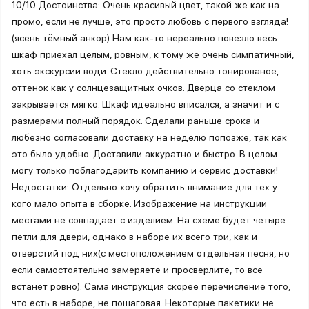
10/10 Достоинства: Очень красивый цвет, такой же как на
промо, если не лучше, это просто любовь с первого взгляда!
(ясень тёмный анкор) Нам как-то нереально повезло весь
шкаф приехал целым, ровным, к тому же очень симпатичный,
хоть экскурсии води. Стекло действительно тонированое,
оттенок как у солнцезащитных очков. Дверца со стеклом
закрывается мягко. Шкаф идеально вписался, а значит и с
размерами полный порядок. Сделали раньше срока и
любезно согласовали доставку на неделю попозже, так как
это было удобно. Доставили аккуратно и быстро. В целом
могу только поблагодарить компанию и сервис доставки!
Недостатки: Отдельно хочу обратить внимание для тех у
кого мало опыта в сборке. Изображение на инструкции
местами не совпадает с изделием. На схеме будет четыре
петли для двери, однако в наборе их всего три, как и
отверстий под них(с местоположением отдельная песня, но
если самостоятельно замеряете и просверлите, то все
встанет ровно). Сама инструкция скорее перечисление того,
что есть в наборе, не пошаговая. Некоторые пакетики не