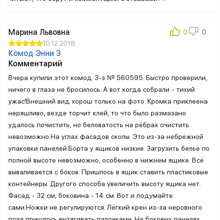
Марина Львовна
10.12.2018
Комод Энни 3
Комментарий
Вчера купили этот комод. З-з № 560595. Быстро проверили,
ничего в глаза не бросилось. А вот когда собрали - тихий
ужас!Внешний вид хорош только на фото. Кромка приклеена
неряшливо, везде торчит клей, то что было размазано
удалось почистить, но беловатость на рёбрах очистить
невозможно.На углах фасадов сколы. Это из-за небрежной
упаковки панелей.Борта у ящиков низкие. Загрузить бельё по
полной высоте невозможно, особенно в нижнем ящике. Всё
вываливается с боков. Пришлось в ящик ставить пластиковые
контейнеры. Другого способа увеличить высоту ящика нет.
Фасад - 32 см, боковина - 14 см. Вот и подумайте
сами.Ножки не регулируются. Лёгкий крен из-за неровного
пола пришлось вытягивать палочками. На боковых панелях