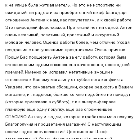
к на улице была жуткая метель. Но это не испортило ни
ожиданий, ни радости за приобретенный шкаф благодаря
отношению Антона к нам, как покупателям, и к своей работе.
Это природный форс-мажор. Претензий нет ни одной. Антон
очень вежливый, позитивный, прилежный и аккуратный
молодой человек. Оценка работы более, чем отлично. Уходя
поздравил с наступающими праздниками. Очень приятно.
Прошу Вас поощерить Антона за егу работу, которая была
выполнена им одним и выполнена качественно, новогодней
премией. Именно он исправил негативные эмоции и
отношение к Вашему магазину от субботнего конфликта.
Увидела, что хамоватые сборщики, скорее редкость в Вашем
магазине, и , надеюсь, больше ко мне подобные не приедут
(которые приезжали в субботу), т к в январе-феврале
планирую ещё одну покупку. Еще раз огромнейшее
СПАСИБО Антону и людям, которые отработали мою покупку.
Благополучия и процветания магазину! С наступающим
новым годом весь коллектив! Достоинства: Шкаф
замечательный. Очень функциональный и красивый.