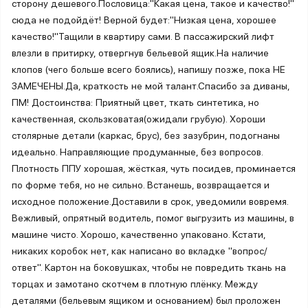
сторону дешевого.Пословица:"Какая цена, такое и качество!"
сюда не подойдёт! Верной будет:"Низкая цена, хорошее
качество!"Тащили в квартиру сами. В пассажирский лифт
влезли в притирку, отвергнув бельевой ящик.На наличие
клопов (чего больше всего боялись), напишу позже, пока НЕ
ЗАМЕЧЕНЫ.Да, краткость не мой талант.Спасибо за диваны,
ПМ! Достоинства: Приятный цвет, ткать синтетика, но
качественная, скользковатая(ожидали грубую). Хороши
столярные детали (каркас, брус), без зазубрин, подогнаны
идеально. Направляющие продуманные, без вопросов.
Плотность ППУ хорошая, жёсткая, чуть посидев, проминается
по форме тебя, но не сильно. Встанешь, возвращается и
исходное положение.Доставили в срок, уведомили вовремя.
Вежливый, опрятный водитель, помог выгрузить из машины, в
машине чисто. Хорошо, качественно упаковано. Кстати,
никаких коробок нет, как написано во вкладке "вопрос/
ответ". Картон на боковушках, чтобы не повредить ткань на
торцах и замотано скотчем в плотную плёнку. Между
деталями (бельевым ящиком и основанием) был проложен