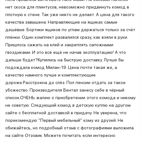
нет скоса для плинтусов, невозможно придвинуть комод в
плотную к стене. Так уже никто не делает. А цена для такого
качества завышена. Направляющие на ящиках самые
дешёвые. Бортики ящиков по углам держаться только за счёт
плёнки. Один комплект развалился сразу, как взяли в руки.
Пришлось сажать на клей и закреплять сапожными
гвоздиками. И это всё ещё не начав эксплуатацию! А что
дальше будет?Купились на быструю доставку. Лучше бы
подождала комод Милан-19. Цена почти такая же, а
качество намного лучше и комплектующие
дороже.Расстроена до слёз. Пол пенсии отдать за такое
убожество. Производителя Вентал занесу себе в чёрный
список.ОЧЕНЬ жалею о приобретении этого комода и никому
не советую. Следующий комод в детскую куплю на другом
сайте с бесплатной доставкой в придачу. Не уверена, что
порекомендую "Первый мебельный" кому из друзей. Не
обижайтесь, но подробный отзыв с фотографиями выложила
на сайте Отзовик. Можете почитать если интересно: