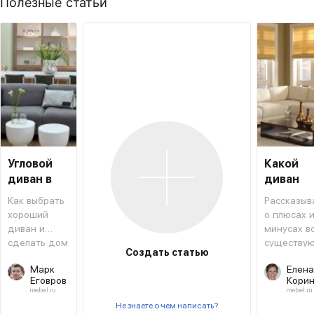
Полезные статьи
Угловой
Какой
диван в
диван
интерьере
выбрать
Как выбрать
Рассказыв
хороший
о плюсах 
диван и
минусах в
сделать дом
существу
Создать статью
уютным
видов
Марк
Елена
диванов.
Еговров
Кори
mebel.ru
mebel.ru
Не знаете о чем написать?