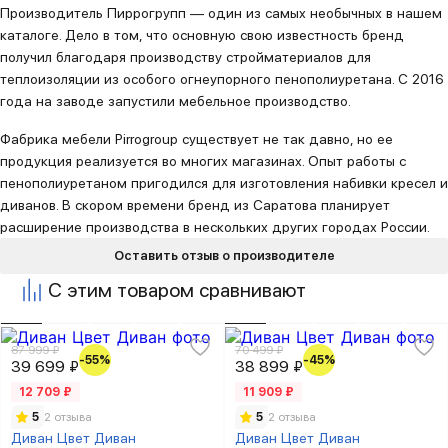
Производитель Пиррогрупп — один из самых необычных в нашем
каталоге. Дело в том, что основную свою известность бренд
получил благодаря производству стройматериалов для
теплоизоляции из особого огнеупорного пенополиуретана. С 2016
года на заводе запустили мебельное производство.
Фабрика мебели Pirrogroup существует не так давно, но ее
продукция реализуется во многих магазинах. Опыт работы с
пенополиуретаном пригодился для изготовления набивки кресел и
диванов. В скором времени бренд из Саратова планирует
расширение производства в нескольких других городах России.
Оставить отзыв о производителе
С этим товаром сравнивают
87 999 ₽
70 499 ₽
-55%
-45%
39 699 ₽
38 899 ₽
12 709 ₽
11 909 ₽
5
2 отзыва
5
2 отзыва
Диван Цвет Диван
Диван Цвет Диван