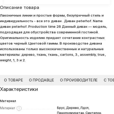
Описание товара
Лаконичные линии и простые формы, безупречный стиль и
индивидуальность - все это диван . Диван peterhof. Name
диван peterhof. Production time 28 Данный диван — модель,
подходящая для обустройства современной гостиной.
Оригинальность изделию придает сочетание контрастных
цветов черный. Цветовой гаммы. В производстве дивана
использованы только высококачественные и натуральные
материалы: дерево, ткань, ткань., cartons, 3., assembly, true.,
weight, 1, 3 и 2.
О ТОВАРЕ
О ПРОДАВЦЕ
О ПРОИЗВОДИТЕЛЕ
С ТО
Характеристики
Материал
Брус, Дерево, Лдсп,
Материал
Пенополиуретан, Синтепон,