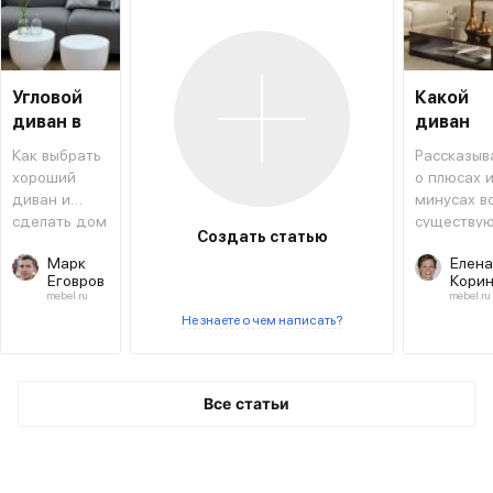
Угловой
Какой
диван в
диван
интерьере
выбрать
Как выбрать
Рассказыв
хороший
о плюсах 
диван и
минусах в
сделать дом
существу
Создать статью
уютным
видов
Марк
Елена
диванов.
Еговров
Кори
mebel.ru
mebel.ru
Не знаете о чем написать?
Все статьи